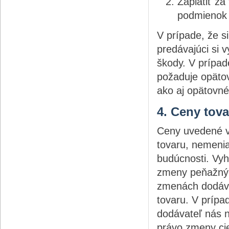
Zaplatiť za
podmienok 
V prípade, že s
predávajúci si 
škody. V prípad
požaduje opätov
ako aj opätovné
4. Ceny tov
Ceny uvedené v
tovaru, nemenia
budúcnosti. Vyh
zmeny peňažných
zmenách dodáva
tovaru. V prípa
dodávateľ nás n
právo zmeny ci