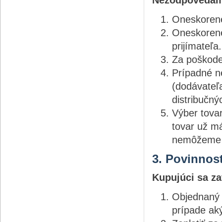
Nezodpovedám
Oneskorené
Oneskorené
prijímateľa.
Za poškode
Prípadné n
(dodávateľ
distribučný
Výber tovar
tovar už m
nemôžeme p
3. Povinnos
Kupujúci sa za
Objednaný 
prípade ak