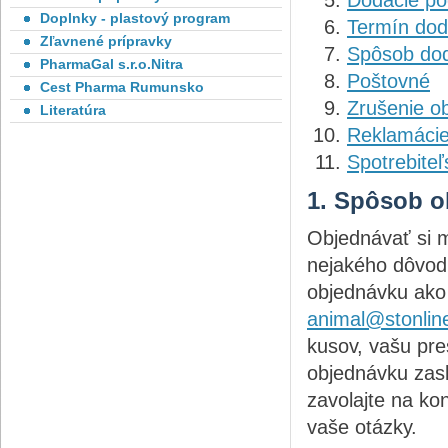
Dodacie p
Doplnky - plastový program
Termín dod
Zľavnené prípravky
Spôsob do
PharmaGal s.r.o.Nitra
Poštovné
Cest Pharma Rumunsko
Zrušenie o
Literatúra
Reklamáci
Spotrebite
1. Spôsob o
Objednávať si m
nejakého dôvod
objednávku ako
animal@stonlin
kusov, vašu pre
objednávku zas
zavolajte na ko
vaše otázky.