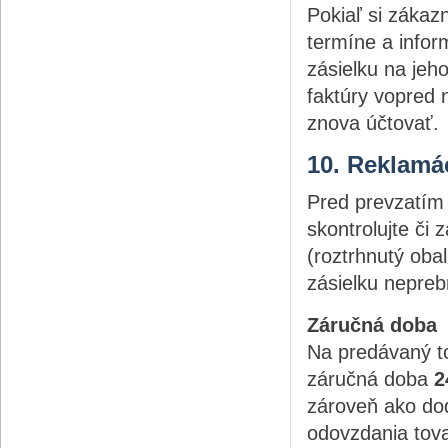
Pokiaľ si zákaz
termíne a infor
zásielku na jeh
faktúry vopred
znova účtovať.
10. Reklamá
Pred prevzatím 
skontrolujte či
(roztrhnutý oba
zásielku nepreb
Záručná doba
Na predávaný to
záručná doba
2
zároveň ako dod
odovzdania tova