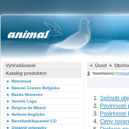
Vyhľadávanie
Úvod
Obcho
Katalóg produktov
Neprihlásený |
Prihlási
Röhnfried
Natural Granen Belgicko
Backs Nemecko
Spôsob obj
Versele Laga
Povinnosti
Belgica de Weerd
Povinnosti
Aviform Anglicko
Ceny tovar
Benefeed/Aquamid CZ/
Ostatné prípravky