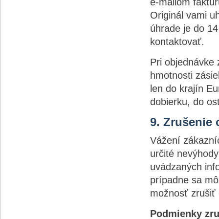
e-mailom faktúr
Originál vami u
úhrade je do 1
kontaktovať.
Pri objednávke
hmotnosti zásie
len do krajín E
dobierku, do os
9. Zrušenie
Vážení zákazníc
určité nevýhod
uvádzaných inf
prípadne sa mô
možnosť zrušiť 
Podmienky zru