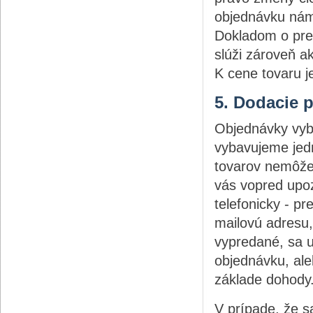
objednávku nám 
Dokladom o preda
slúži zároveň ak
K cene tovaru j
5. Dodacie 
Objednávky vyb
vybavujeme jed
tovarov nemôže
vás vopred upo
telefonicky - pr
mailovú adresu,
vypredané, sa u
objednávku, al
základe dohody
V prípade, že s