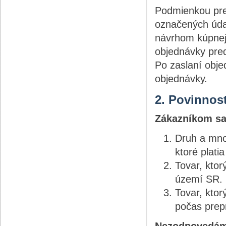
Podmienkou pre 
označených úda
návrhom kúpnej 
objednávky pre
Po zaslaní obje
objednávky.
2. Povinnos
Zákazníkom sa
Druh a mno
ktoré plati
Tovar, kto
území SR.
Tovar, kto
počas prep