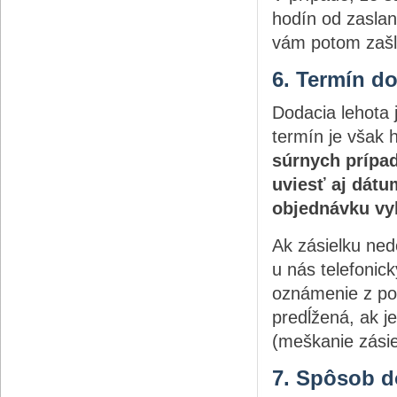
hodín od zaslan
vám potom zašl
6. Termín d
Dodacia lehota 
termín je však 
súrnych prípad
uviesť aj dátu
objednávku vy
Ak zásielku ned
u nás telefonic
oznámenie z poš
predĺžená, ak 
(meškanie zásiel
7. Spôsob d