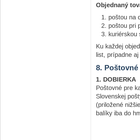
Objednaný tov
poštou na 
poštou pri 
kuriérskou
Ku každej objed
list, prípadne 
8. Poštovné
1. DOBIERKA
Poštovné pre k
Slovenskej pošt
(priložené nižš
balíky iba do hm