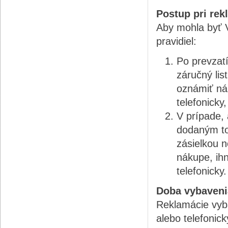
Postup pri rek
Aby mohla byť 
pravidiel:
Po prevzatí
záručný lis
oznámiť ná
telefonicky
V prípade, 
dodaným to
zásielkou n
nákupe, ih
telefonicky.
Doba vybaveni
Reklamácie vyb
alebo telefonic