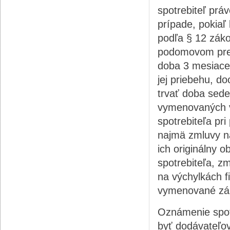
spotrebiteľ práv
prípade, pokiaľ
podľa § 12 záko
podomovom preda
doba 3 mesiace 
jej priebehu, d
trvať doba sed
vymenovaných v
spotrebiteľa pr
najmä zmluvy na
ich originálny 
spotrebiteľa, z
na výchylkách f
vymenované zá
Oznámenie spotr
byť dodávateľov