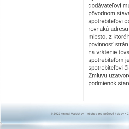
dodávateľovi mu
pôvodnom stave
spotrebiteľovi d
rovnakú adresu 
miesto, z ktoré
povinnosť strán 
na vrátenie tov
spotrebiteľom j
spotrebiteľovi č
Zmluvu uzatvore
podmienok sta
© 2026 Animal Majcichov – obchod pre poštové holuby •