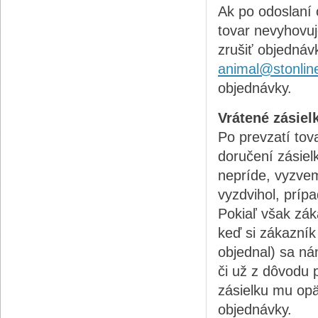
Ak po odoslaní 
tovar nevyhovuj
zrušiť objednáv
animal@stonlin
objednávky.
Vrátené zásiel
Po prevzatí tov
doručení zásiel
nepríde, vyzvem
vyzdvihol, prípa
Pokiaľ však zák
keď si zákazník
objednal) sa ná
či už z dôvodu 
zásielku mu op
objednávky.