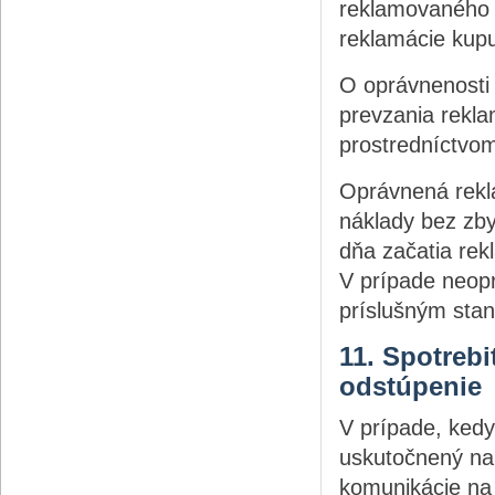
reklamovaného 
reklamácie kup
O oprávnenosti
prevzania rekl
prostredníctvom
Oprávnená rekl
náklady bez zb
dňa začatia re
V prípade neop
príslušným sta
11. Spotreb
odstúpenie
V prípade, kedy 
uskutočnený na 
komunikácie na 