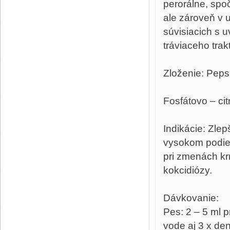
perorálne, spoč
ale zároveň v
súvisiacich s
tráviaceho trak
Zloženie: Peps
Fosfátovo – ci
Indikácie: Zlep
vysokom podiel
pri zmenách krm
kokcidiózy.
Dávkovanie:
Pes: 2 – 5 ml p
vode aj 3 x de