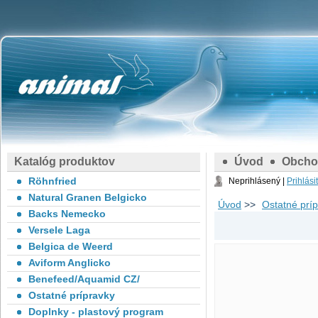
Katalóg produktov
Úvod
Obcho
Röhnfried
Neprihlásený |
Prihlási
Natural Granen Belgicko
Úvod
>>
Ostatné prí
Backs Nemecko
Versele Laga
Belgica de Weerd
Aviform Anglicko
Benefeed/Aquamid CZ/
Ostatné prípravky
Doplnky - plastový program