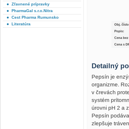
Zľavnené prípravky
PharmaGal s.r.o.Nitra
Cest Pharma Rumunsko
Literatúra
Obj. číslo
Popis:
Cena bez
Cena s D
Detailný po
Pepsín je enzý
organizme. Roz
v črevách prot
systém prítomn
úrovni pH 2 a z
Pepsín podáva
zlepšuje tráve