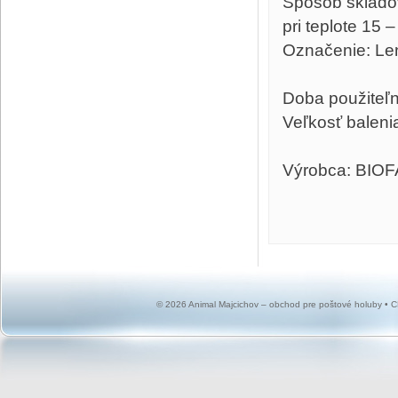
Spôsob skladov
pri teplote 15 
Označenie: Len
Doba použiteľn
Veľkosť baleni
Výrobca: BIO
© 2026 Animal Majcichov – obchod pre poštové holuby •