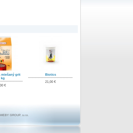
 miešaný grit
Biotics
 kg
21,00 €
00 €
WEBY GROUP, s.r.o.