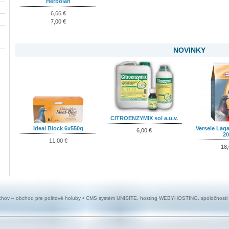
Herbolan
6,66 €
7,00 €
NOVINKY
CITROENZYMIX sol a.u.v.
Ideal Block 6x550g
Versele Laga
6,00 €
20
11,00 €
18,
chov – obchod pre poštové holuby • CMS systém
UNISITE
, hosting
WEBYHOSTING
, spoločnosti