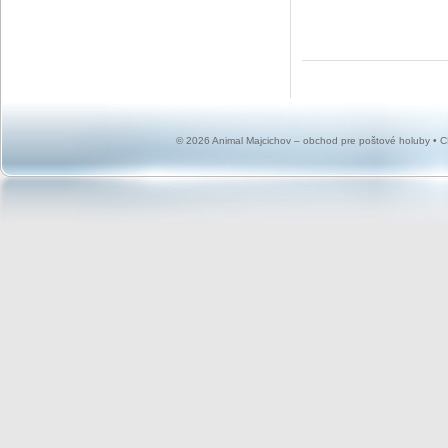
© 2026 Animal Majcichov – obchod pre poštové holuby •