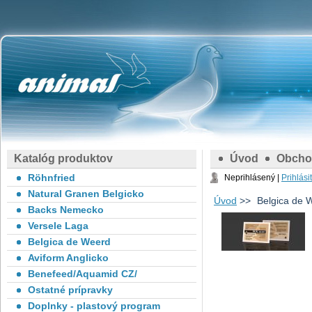
Katalóg produktov
Úvod
Obcho
Röhnfried
Neprihlásený |
Prihlási
Natural Granen Belgicko
Úvod
>>
Belgica de 
Backs Nemecko
Versele Laga
Belgica de Weerd
Aviform Anglicko
Benefeed/Aquamid CZ/
Ostatné prípravky
Doplnky - plastový program