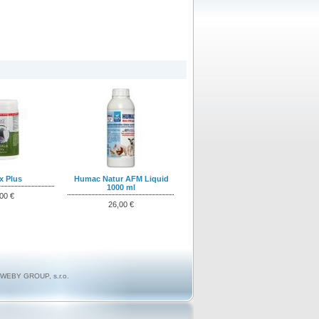
x Plus
Humac Natur AFM Liquid
1000 ml
00 €
26,00 €
WEBY GROUP, s.r.o.