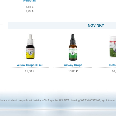
Herbolan
6,66 €
7,00 €
NOVINKY
Yellow Drops 30 ml
Airway Drops
Deto
11,00 €
13,00 €
16,
chov – obchod pre poštové holuby • CMS systém
UNISITE
, hosting
WEBYHOSTING
, spoločnosti